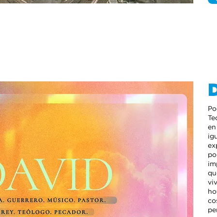
Po
Te
en
ig
ex
po
im
qu
vi
ho
co
pe