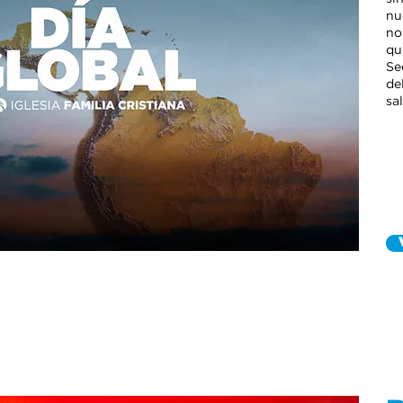
nu
no
qu
Se
de
sa