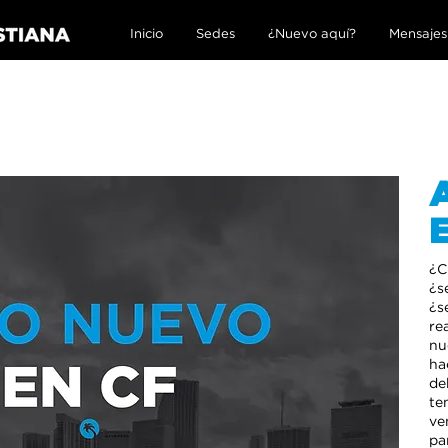
Inicio
Sedes
¿Nuevo aquí?
Mensajes
¿C
¿s
¿s
re
nu
ha
de
te
ve
pa