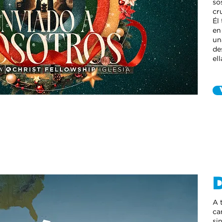
so
cr
Él
en
un
de
ell
A 
ca
si