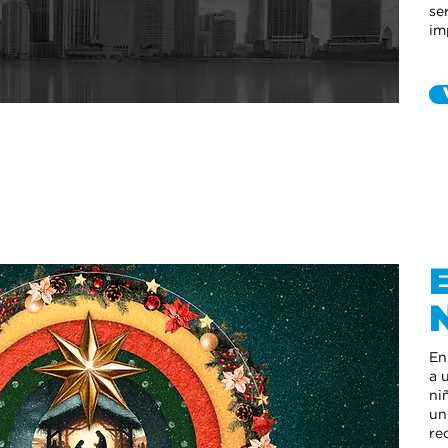
se
im
En
a 
ni
un
re