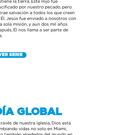
stiene la tierra. Este Hijo fue
ucificado por nuestro pecado, pero
 trae salvación a todos los que creen
 Él. Jesús fue enviado a nosotros con
a sola misión, y aun dos mil años
spués, Él nos llama a ser parte de
a.
VER SERIE
DÍA GLOBAL
través de nuestra iglesia, Dios está
mbiando vidas no solo en Miami,
no también alrededor del mundo en