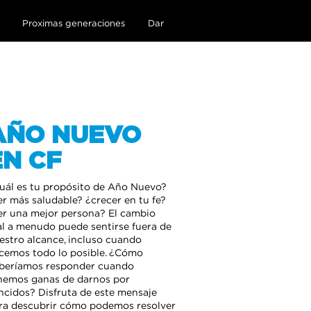
Proximas generaciones
Dar
AÑO NUEVO
EN CF
uál es tu propósito de Año Nuevo?
er más saludable? ¿crecer en tu fe?
er una mejor persona? El cambio
al a menudo puede sentirse fuera de
estro alcance, incluso cuando
cemos todo lo posible. ¿Cómo
beríamos responder cuando
nemos ganas de darnos por
ncidos? Disfruta de este mensaje
ra descubrir cómo podemos resolver