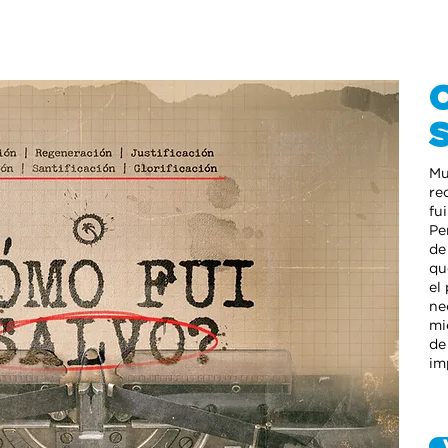
Mu
re
fu
Pe
de
qu
el
ne
mi
de
im