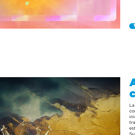
c
La
co
in
tr
es
Su