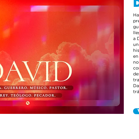
D
Ha
pr
gu
ll
a 
un
hi
en
no
co
de
tr
Da
tr