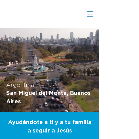
Argentina
San Miguel del Monte, Buenos
Aires
Ayudándote a ti y a tu familia
a seguir a Jesús