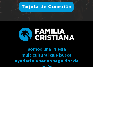
Tarjeta de Conexión
Somos una iglesia
multicultural que busca
ayudarte a ser un seguidor de
Jesús.
Hacemos parte de la iglesia
Christ Fellowship de Miami y
queremos darte la bienvenida,
Familia Cristiana es una iglesia
bíblica Cristo céntrica, enfocados
en la palabra formando
seguidores dedicados por
completo a Cristo.
Te invitamos a que visites una de