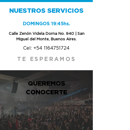
NUESTROS SERVICIOS
DOMINGOS 19:45hs
.
Calle Zenón Videla Dorna No. 940 | San
Miguel del Monte, Buenos Aires.
Cel:
+54 1164751724
TE ESPERAMOS
QUEREMOS
CONOCERTE
Si es tu primera vez aquí,
llena tu tarjeta de conexión.
Queremos conocerte y
acompañarte.