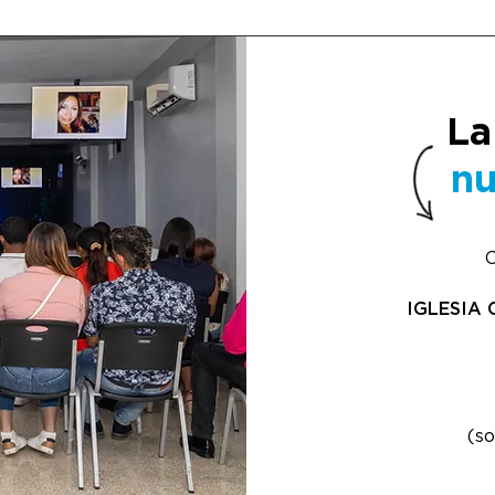
La
nu
C
IGLESIA 
(so