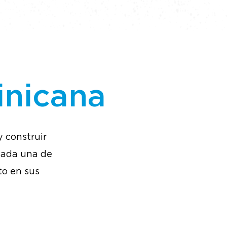
Proximas generaciones
Dar
inicana
y construir
 cada una de
to en sus